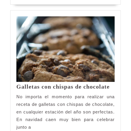
MÁS
Galleta
Galletas con chispas de chocolate
con
No importa el momento para realizar una
chispas
receta de galletas con chispas de chocolate,
de
en cualquier estación del año son perfectas.
chocola
En navidad caen muy bien para celebrar
junto a