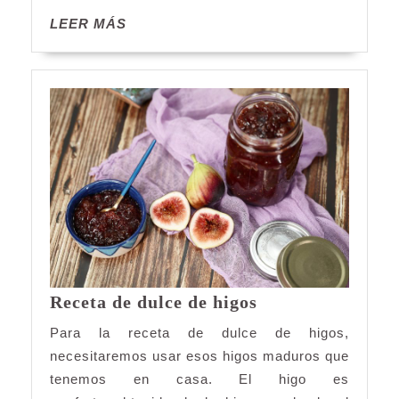
LEER
LEER MÁS
MÁS
Receta
Receta de dulce de higos
de
Para la receta de dulce de higos,
dulce
necesitaremos usar esos higos maduros que
de
tenemos en casa. El higo es
higos