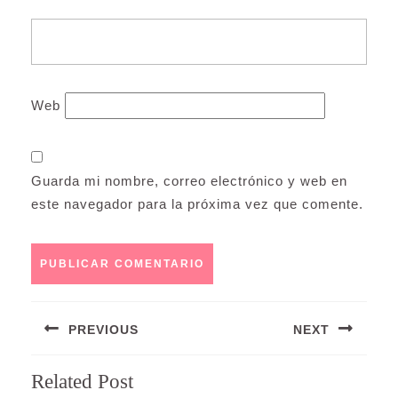
Web
Guarda mi nombre, correo electrónico y web en
este navegador para la próxima vez que comente.
Navegación
PREVIOUS
NEXT
de
entradas
Entrada
Siguiente
Related Post
anterior:
entrada: