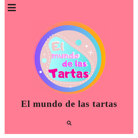
Saltar
Botón
al
contenido
de
apertura
El mundo de las tartas