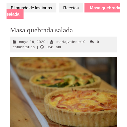
El mundo de las tartas
Recetas
Masa quebrada
salada
Masa quebrada salada
mayo
mariajvalente10
mayo 18, 2020
|
mariajvalente10
|
0
18,
comentarios
|
9:49 am
2020